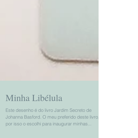
Minha Libélula
Este desenho é do livro Jardim Secreto de
Johanna Basford. O meu preferido deste livro,
por isso o escolhi para inaugurar minhas...