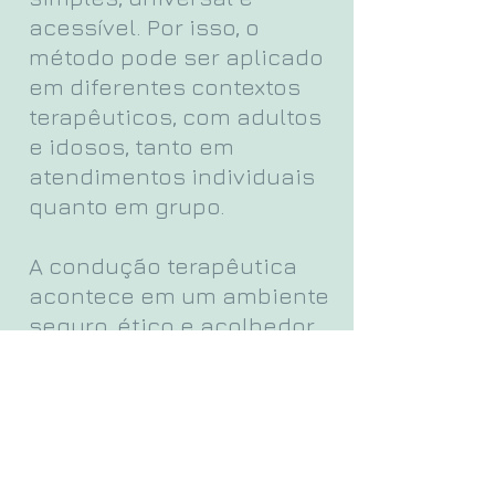
acessível. Por isso, o
método pode ser aplicado
em diferentes contextos
terapêuticos, com adultos
e idosos, tanto em
atendimentos individuais
quanto em grupo.
A condução terapêutica
acontece em um ambiente
seguro, ético e acolhedor,
no qual a arte se torna um
canal de expressão e
elaboração emocional.
Um método com base