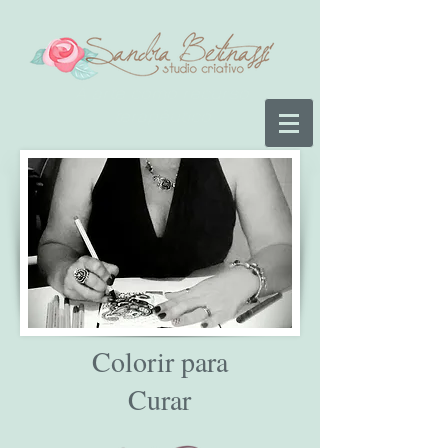
A arte como recurso
terapêutico
Colorir para
Curar