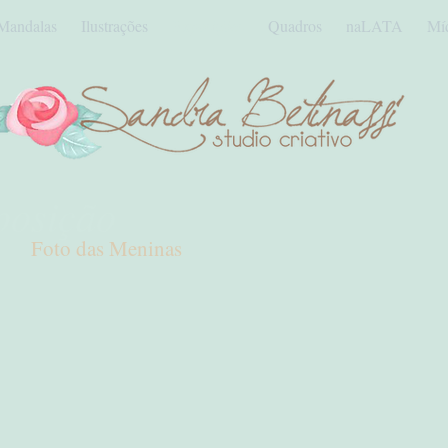
Mandalas
Ilustrações
Exposições
Quadros
naLATA
Mí
posição
Foto das Meninas