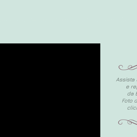
is vista de uma forma ludica, sem filtros
Assista 
e r
da 
Foto 
cli