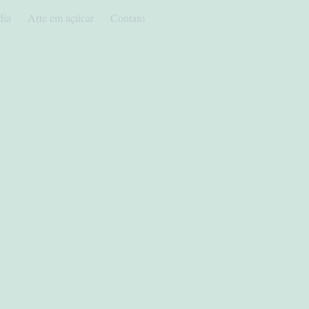
dia
Arte em açúcar
Contato