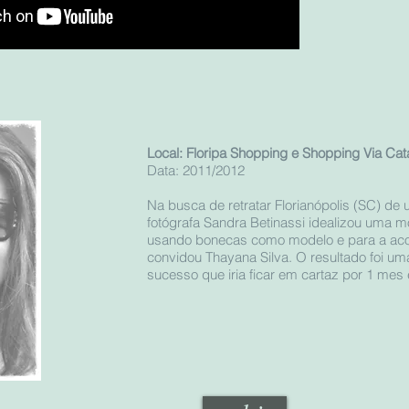
Local: Floripa Shopping e Shopping Via Cat
Data: 2011/2012
Na busca de retratar Florianópolis (SC) de 
fotógrafa Sandra Betinassi idealizou uma mos
usando bonecas como modelo e para a ac
convidou Thayana Silva. O resultado foi u
sucesso que iria ficar em cartaz por 1 mes