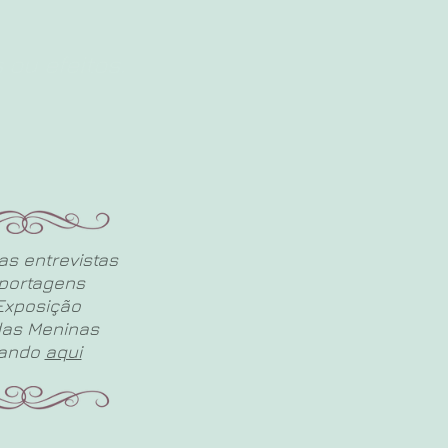
 ou efeitos.
as entrevistas
eportagens
Exposição
das Meninas
cando
aqui