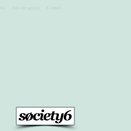
dia
Arte em açúcar
Contato
ela: