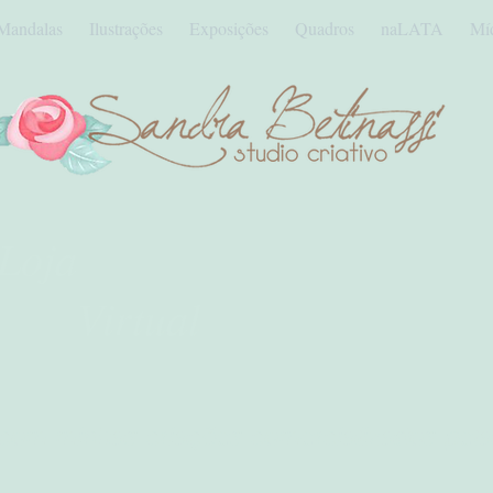
Mandalas
Ilustrações
Exposições
Quadros
naLATA
Mí
Loja
Virtual
 com minhas criações comercializados p