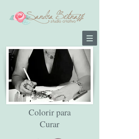
A arte como recurso
terapêutico
Colorir para
Curar