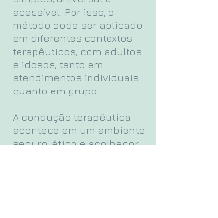
acessível. Por isso, o
método pode ser aplicado
em diferentes contextos
terapêuticos, com adultos
e idosos, tanto em
atendimentos individuais
quanto em grupo.
A condução terapêutica
acontece em um ambiente
seguro, ético e acolhedor,
no qual a arte se torna um
canal de expressão e
elaboração emocional.
Um método com base