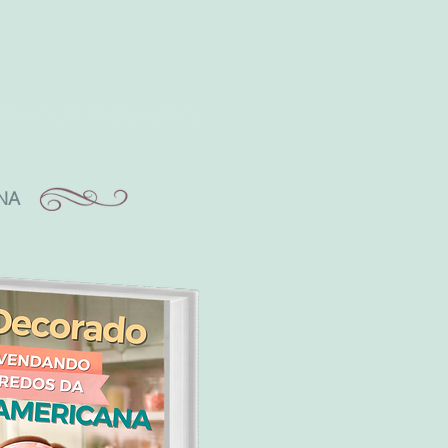
m mundo mais doce
NA