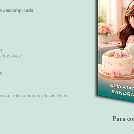
 e descomplicada:
is
emorativas
a:
 os clientes com criações incríveis.
Para co