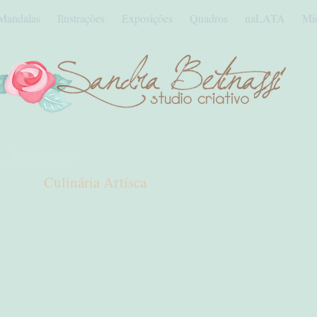
Mandalas
Ilustrações
Exposições
Quadros
naLATA
Mí
-books
Culinária Artísca