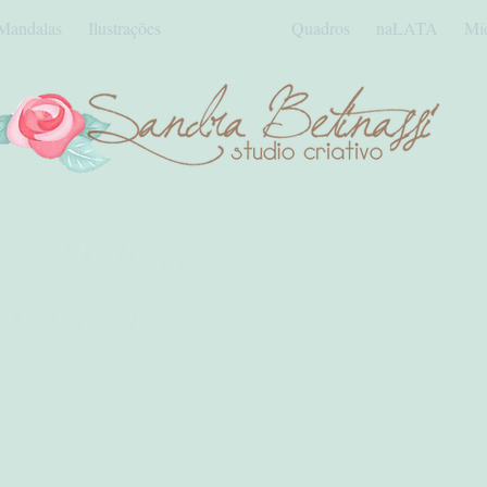
Mandalas
Ilustrações
Exposições
Quadros
naLATA
Mí
Minhas
xposições