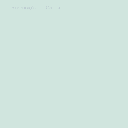
dia
Arte em açúcar
Contato