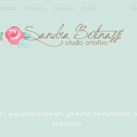
Mandalas
Ilustrações
Exposições
Quadros
naLATA
Mí
t especializada em geração de conteúdo pa
impresos.