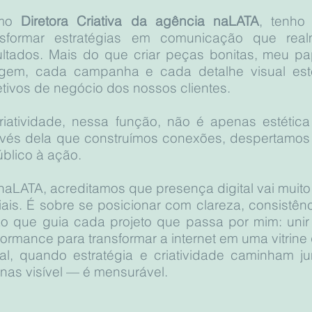
mo
Diretora Criativa da agência naLATA
, tenho
nsformar estratégias em comunicação que rea
ultados. Mais do que criar peças bonitas, meu pa
gem, cada campanha e cada detalhe visual est
etivos de negócio dos nossos clientes.
riatividade, nessa função, não é apenas estética
avés dela que construímos conexões, despertamos
úblico à ação.
naLATA, acreditamos que presença digital vai muito
iais. É sobre se posicionar com clareza, consistênc
ão que guia cada projeto que passa por mim: uni
formance para transformar a internet em uma vitrin
nal, quando estratégia e criatividade caminham ju
nas visível — é mensurável.