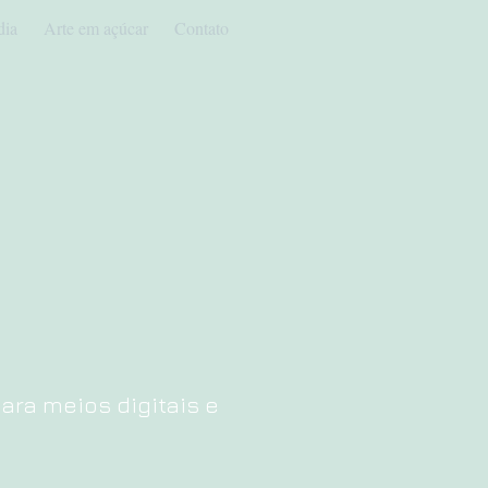
dia
Arte em açúcar
Contato
ra meios digitais e