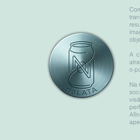
Co
tra
res
ima
obj
A c
atr
o p
Na 
soc
vis
per
Afi
ape