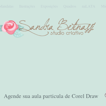
Mandalas
Ilustrações
Exposições
Quadros
naLATA
Mí
Agende sua aula particula de Corel Draw