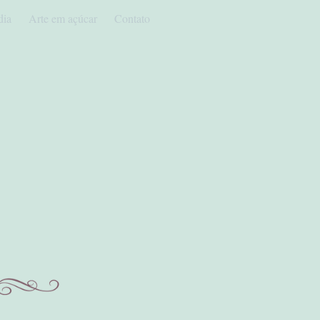
dia
Arte em açúcar
Contato