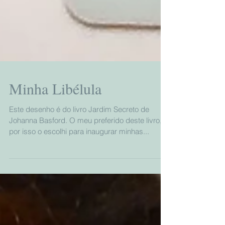
Minha Libélula
Este desenho é do livro Jardim Secreto de
Johanna Basford. O meu preferido deste livro,
por isso o escolhi para inaugurar minhas...