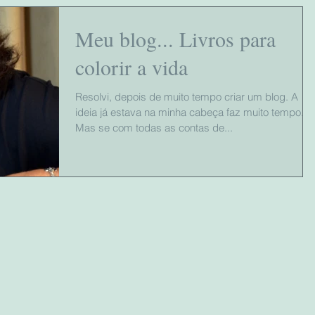
Meu blog... Livros para
colorir a vida
Resolvi, depois de muito tempo criar um blog. A
ideia já estava na minha cabeça faz muito tempo.
Mas se com todas as contas de...