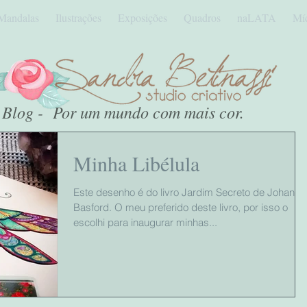
Mandalas
Ilustrações
Exposições
Quadros
naLATA
Mí
Blog - Por um mundo com mais cor.
Minha Libélula
Este desenho é do livro Jardim Secreto de Johanna
Basford. O meu preferido deste livro, por isso o
escolhi para inaugurar minhas...