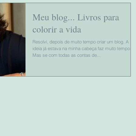
Meu blog... Livros para
colorir a vida
Resolvi, depois de muito tempo criar um blog. A
ideia já estava na minha cabeça faz muito tempo.
Mas se com todas as contas de...