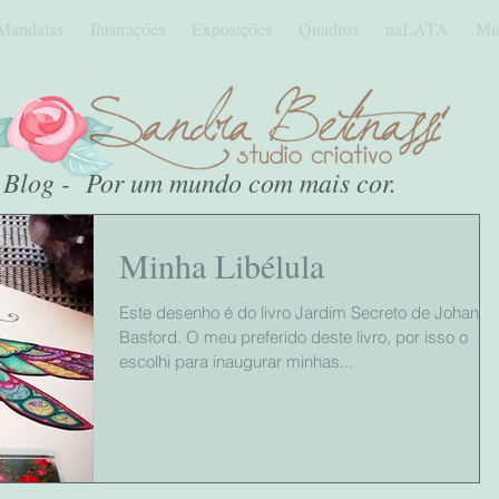
Mandalas
Ilustrações
Exposições
Quadros
naLATA
Mí
Blog - Por um mundo com mais cor.
Minha Libélula
Este desenho é do livro Jardim Secreto de Johanna
Basford. O meu preferido deste livro, por isso o
escolhi para inaugurar minhas...