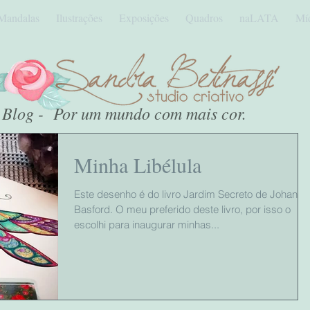
Mandalas
Ilustrações
Exposições
Quadros
naLATA
Mí
Blog - Por um mundo com mais cor.
Minha Libélula
Este desenho é do livro Jardim Secreto de Johanna
Basford. O meu preferido deste livro, por isso o
escolhi para inaugurar minhas...