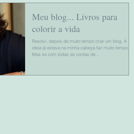
Meu blog... Livros para
colorir a vida
Resolvi, depois de muito tempo criar um blog. A
ideia já estava na minha cabeça faz muito tempo.
Mas se com todas as contas de...